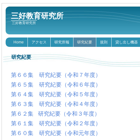
三好教育研究所
三好教育研究所
Home
アクセス
研究所報
研究紀要
規則
貸し出し機器
研究紀要
第６６集 研究紀要（令和７年度）
第６５集 研究紀要（令和６年度）
第６４集 研究紀要（令和５年度）
第６３集 研究紀要（令和４年度）
第６２集 研究紀要（令和３年度）
第６１集 研究紀要（令和２年度）
第６０集 研究紀要（令和元年度）