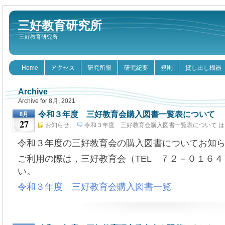
三好教育研究所
三好教育研究所
Home
アクセス
研究所報
研究紀要
規則
貸し出し機器
Archive
Archive for 8月, 2021
令和３年度 三好教育会購入図書一覧表について
8月
27
お知らせ
,
令和３年度 三好教育会購入図書一覧表について は
三好教育会
8月 27th, 2021
令和３年度の三好教育会の購入図書についてお知
ご利用の際は，三好教育会（TEL ７２－０１６
い。
令和３年度 三好教育会購入図書一覧