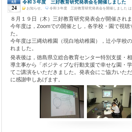
令和３年度 三好教育研究発表会を開催しました
8月
24
お知らせ
,
令和３年度 三好教育研究発表会を開催しました は
三好教育研究発表会
8月 24th, 2021
８月１９日（木）三好教育研究発表会が開催され
今年度は，Zoomでの開催とし，各学校・園で視
た。
今年度は三縄幼稚園（現白地幼稚園），辻小学校
れました。
発表後は，徳島県立総合教育センター特別支援・
導主事から「ポジティブな行動支援で幸せな園・
てご講演をいただきました。発表会にご協力いた
に感謝申しあげます。