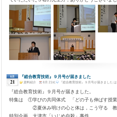
『総合教育技術』９月号が届きました
8月
21
資料紹介
8月 21st,
『総合教育技術』９月号が届きました は
2012
『総合教育技術』９月号が届きました。
特集は ①学びの共同体式 「どの子も伸ばす授
②夏休み明けの心と体は，こう守る 教師
特別企画 大津市「いじめ自殺」事件