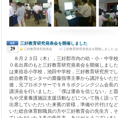
三好教育研究発表会を開催しました
8月
29
三好教育研究発表会
三好教育研究発表会を開催しました は
8月 29th, 2012
８月２３日（木），三好郡市内の幼・小・中学校
０名出席のもと三好教育研究発表会を開催しまし
は東祖谷小学校，池田中学校，三好教育研究所で
総合教育センターの齋藤指導主事から講評をいた
後，元プロボクサーでＳＲＳボクシングジム会長
講演会を行いました。「僕は運命を信じない」と
ちや児童養護施設支援活動などについて熱く語っ
出席していただいた来賓の皆様，準備や片付けな
いた総合体育館職員の方や三好教育会の先生方，
ていただいた３名の先生方，ありがとうございま