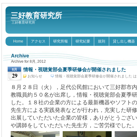
三好教育研究所
三好教育研究所
Home
アクセス
研究所報
研究紀要
規則
貸し出し機器
Archive
Archive for 8月, 2012
情報・視聴覚部会夏季研修会が開催されました
8月
29
お知らせ
情報・視聴覚部会夏季研修会が開催されました は
8月 29th, 2012
８月２８日（火），足代公民館において三好郡市
教職員約５０名が出席し，情報・視聴覚部会夏季
した。１８社の企業の方による最新機器やソフト
先生方による実践発表などが行われ，充実した研
出展していただいた企業の皆様，ありがとうござ
や講師をしていただいた先生方，ご苦労様でした