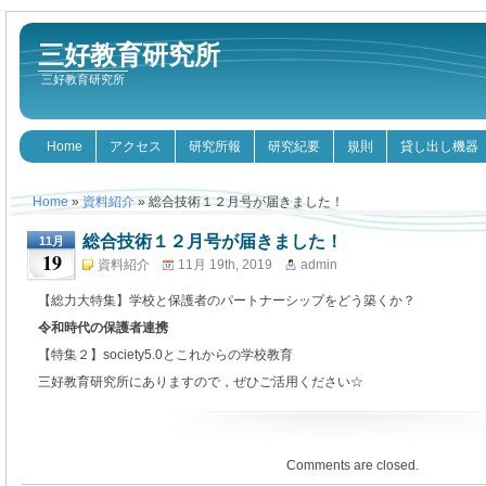
三好教育研究所
三好教育研究所
Home
アクセス
研究所報
研究紀要
規則
貸し出し機器
Home
»
資料紹介
» 総合技術１２月号が届きました！
総合技術１２月号が届きました！
11月
19
資料紹介
11月 19th, 2019
admin
【総力大特集】学校と保護者のパートナーシップをどう築くか？
令和時代の保護者連携
【特集２】society5.0とこれからの学校教育
三好教育研究所にありますので，ぜひご活用ください☆
Comments are closed.