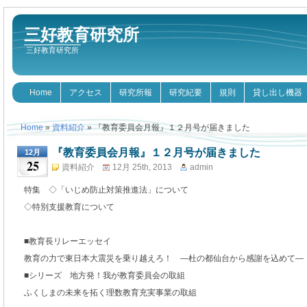
三好教育研究所
三好教育研究所
Home
アクセス
研究所報
研究紀要
規則
貸し出し機器
Home
»
資料紹介
» 『教育委員会月報』１２月号が届きました
『教育委員会月報』１２月号が届きました
12月
25
資料紹介
12月 25th, 2013
admin
特集 ◇「いじめ防止対策推進法」について
◇特別支援教育について
■教育長リレーエッセイ
教育の力で東日本大震災を乗り越えろ！ ―杜の都仙台から感謝を込めて―
■シリーズ 地方発！我が教育委員会の取組
ふくしまの未来を拓く理数教育充実事業の取組